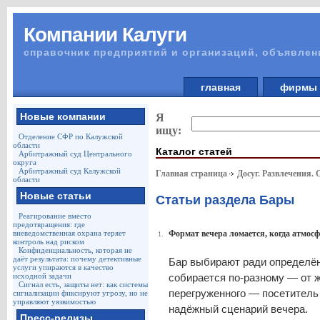
Компании Калуги
справочник предприятий и организаций, объявлен
главная
фирм
Новые компании
Я
ищу:
Отделение СФР по Калужской
области
Каталог статей
Арбитражный суд Центрального
округа
Арбитражный суд Калужской
Главная страница
Досуг. Развлечения.
области
Новые статьи
Статьи раздела Бары
Реагирование вместо
предотвращения: где
вневедомственная охрана теряет
Формат вечера ломается, когда атмосф
1.
контроль над риском
Конфиденциальность, которая не
даёт результата: почему детективные
Бар выбирают ради определённ
услуги упираются в качество
исходной задачи
собирается по-разному — от ж
Сигнал есть, защиты нет: как системы
перегруженного — посетитель
сигнализации фиксируют угрозу, но не
управляют уязвимостью
надёжный сценарий вечера.
Пресс-релизы