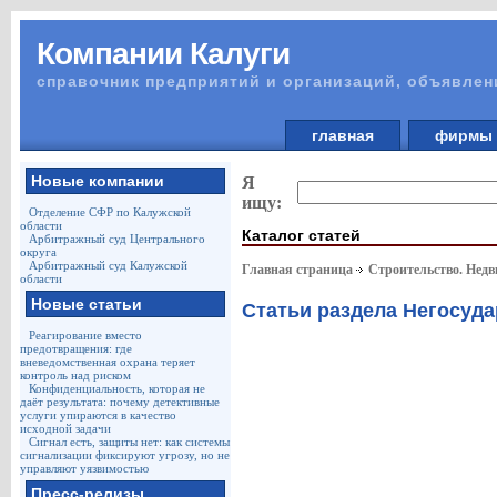
Компании Калуги
справочник предприятий и организаций, объявлен
главная
фирм
Новые компании
Я
ищу:
Отделение СФР по Калужской
области
Каталог статей
Арбитражный суд Центрального
округа
Арбитражный суд Калужской
Главная страница
Строительство. Недв
области
Новые статьи
Статьи раздела Негосуда
Реагирование вместо
предотвращения: где
вневедомственная охрана теряет
контроль над риском
Конфиденциальность, которая не
даёт результата: почему детективные
услуги упираются в качество
исходной задачи
Сигнал есть, защиты нет: как системы
сигнализации фиксируют угрозу, но не
управляют уязвимостью
Пресс-релизы