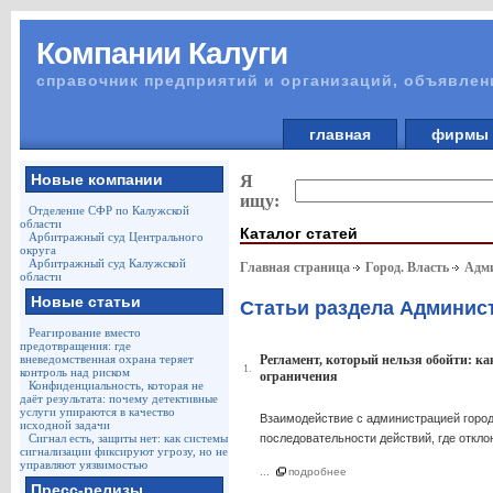
Компании Калуги
справочник предприятий и организаций, объявлен
главная
фирм
Новые компании
Я
ищу:
Отделение СФР по Калужской
области
Каталог статей
Арбитражный суд Центрального
округа
Арбитражный суд Калужской
Главная страница
Город. Власть
Адми
области
Новые статьи
Статьи раздела Админис
Реагирование вместо
предотвращения: где
вневедомственная охрана теряет
Регламент, который нельзя обойти: к
1.
контроль над риском
ограничения
Конфиденциальность, которая не
даёт результата: почему детективные
услуги упираются в качество
Взаимодействие с администрацией города
исходной задачи
Сигнал есть, защиты нет: как системы
последовательности действий, где откло
сигнализации фиксируют угрозу, но не
управляют уязвимостью
...
подробнее
Пресс-релизы