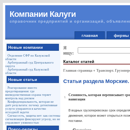
Компании Калуги
справочник предприятий и организаций, объявлен
главная
фирм
Новые компании
Я
ищу:
Отделение СФР по Калужской
области
Каталог статей
Арбитражный суд Центрального
округа
Арбитражный суд Калужской
Главная страница
Транспорт. Грузопер
области
Новые статьи
Статьи раздела Морские.
Реагирование вместо
предотвращения: где
вневедомственная охрана теряет
Сезонность, которая переписывает сро
1.
контроль над риском
навигации
Конфиденциальность, которая не
даёт результата: почему детективные
услуги упираются в качество
В водных грузоперевозках срок определ
исходной задачи
Сигнал есть, защиты нет: как системы
движения, которое может открыться позж
сигнализации фиксируют угрозу, но не
поставки.
управляют уязвимостью
Пресс-релизы
...
подробнее