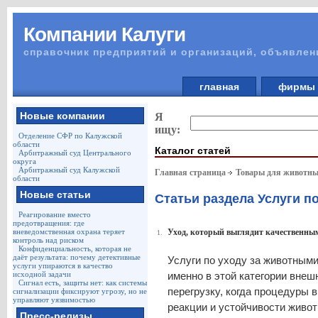
Компании Калуги
справочник предприятий и организаций, объявлен
главная
фирм
Новые компании
Я
ищу:
Отделение СФР по Калужской
области
Каталог статей
Арбитражный суд Центрального
округа
Арбитражный суд Калужской
Главная страница
Товары для животны
области
Новые статьи
Статьи раздела Услуги п
Реагирование вместо
предотвращения: где
вневедомственная охрана теряет
Уход, который выглядит качественным
1.
контроль над риском
Конфиденциальность, которая не
даёт результата: почему детективные
Услуги по уходу за животными
услуги упираются в качество
исходной задачи
именно в этой категории внеш
Сигнал есть, защиты нет: как системы
перегрузку, когда процедуры 
сигнализации фиксируют угрозу, но не
управляют уязвимостью
реакции и устойчивости живот
Пресс-релизы