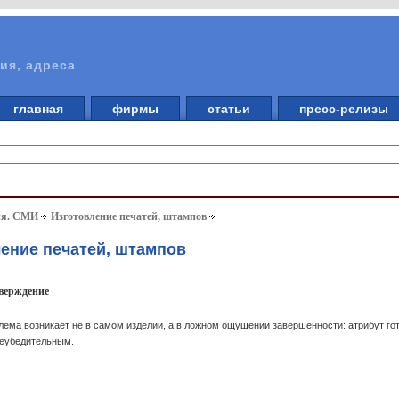
ия, адреса
главная
фирмы
статьи
пресс-релизы
ия. СМИ
Изготовление печатей, штампов
ление печатей, штампов
тверждение
лема возникает не в самом изделии, а в ложном ощущении завершённости: атрибут го
неубедительным.