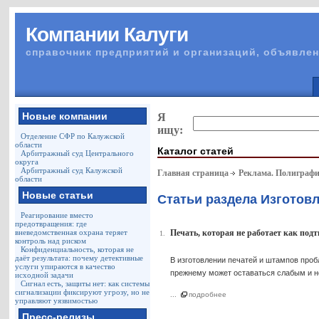
Компании Калуги
справочник предприятий и организаций, объявлен
Новые компании
Я
ищу:
Отделение СФР по Калужской
области
Каталог статей
Арбитражный суд Центрального
округа
Арбитражный суд Калужской
Главная страница
Реклама. Полиграф
области
Новые статьи
Статьи раздела Изготов
Реагирование вместо
предотвращения: где
вневедомственная охрана теряет
Печать, которая не работает как под
1.
контроль над риском
Конфиденциальность, которая не
даёт результата: почему детективные
В изготовлении печатей и штампов проб
услуги упираются в качество
прежнему может оставаться слабым и 
исходной задачи
Сигнал есть, защиты нет: как системы
сигнализации фиксируют угрозу, но не
...
подробнее
управляют уязвимостью
Пресс-релизы