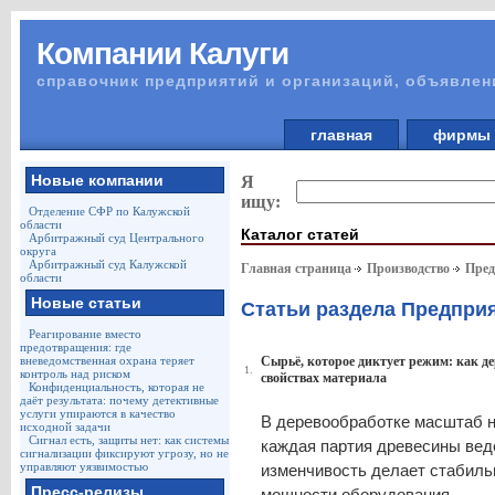
Компании Калуги
справочник предприятий и организаций, объявлен
главная
фирм
Новые компании
Я
ищу:
Отделение СФР по Калужской
области
Каталог статей
Арбитражный суд Центрального
округа
Арбитражный суд Калужской
Главная страница
Производство
Пред
области
Новые статьи
Статьи раздела Предпр
Реагирование вместо
предотвращения: где
вневедомственная охрана теряет
Сырьё, которое диктует режим: как д
1.
контроль над риском
свойствах материала
Конфиденциальность, которая не
даёт результата: почему детективные
услуги упираются в качество
В деревообработке масштаб н
исходной задачи
Сигнал есть, защиты нет: как системы
каждая партия древесины ведё
сигнализации фиксируют угрозу, но не
управляют уязвимостью
изменчивость делает стабиль
Пресс-релизы
мощности оборудования.