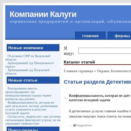
Компании Калуги
справочник предприятий и организаций, объявлен
главная
фирм
Новые компании
Я
ищу:
Отделение СФР по Калужской
области
Каталог статей
Арбитражный суд Центрального
округа
Арбитражный суд Калужской
Главная страница
Охрана. Безопасност
области
Новые статьи
Статьи раздела Детектив
Реагирование вместо
предотвращения: где
вневедомственная охрана теряет
Конфиденциальность, которая не даёт 
1.
контроль над риском
качество исходной задачи
Конфиденциальность, которая не
даёт результата: почему детективные
услуги упираются в качество
В детективных услугах главная ошибка 
исходной задачи
Сигнал есть, защиты нет: как системы
заказчик покупает поиск ответа, не пон
сигнализации фиксируют угрозу, но не
управляют уязвимостью
...
подробнее
Пресс-релизы