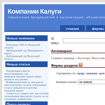
Компании Калуги
справочник предприятий и организаций, объявлен
главная
фирм
Новые компании
Я
ищу:
Отделение СФР по Калужской
области
Антиквариат
Арбитражный суд Центрального
округа
Арбитражный суд Калужской
Главная страница
Культура. Искусство
области
Новые статьи
Фирмы раздела
Реагирование вместо
Сортировать по:
городу
названию
цене
предотвращения: где
вневедомственная охрана теряет
контроль над риском
Выберите регион:
Конфиденциальность, которая не
даёт результата: почему детективные
услуги упираются в качество
исходной задачи
Сигнал есть, защиты нет: как системы
сигнализации фиксируют угрозу, но не
управляют уязвимостью
Пресс-релизы