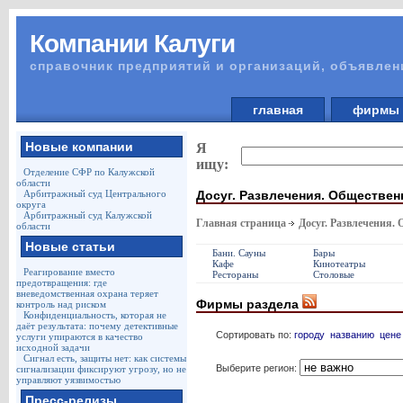
Компании Калуги
справочник предприятий и организаций, объявлен
главная
фирм
Новые компании
Я
ищу:
Отделение СФР по Калужской
области
Досуг. Развлечения. Обществен
Арбитражный суд Центрального
округа
Арбитражный суд Калужской
Главная страница
Досуг. Развлечения.
области
Новые статьи
Бани. Сауны
Бары
Кафе
Кинотеатры
Реагирование вместо
Рестораны
Столовые
предотвращения: где
вневедомственная охрана теряет
Фирмы раздела
контроль над риском
Конфиденциальность, которая не
даёт результата: почему детективные
Сортировать по:
городу
названию
цене
услуги упираются в качество
исходной задачи
Сигнал есть, защиты нет: как системы
Выберите регион:
сигнализации фиксируют угрозу, но не
управляют уязвимостью
Пресс-релизы