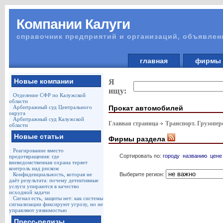
Компании Калуги
справочник предприятий и организаций, объявлен
главная
фирм
Новые компании
Я
ищу:
Отделение СФР по Калужской
области
Прокат автомобилей
Арбитражный суд Центрального
округа
Арбитражный суд Калужской
Главная страница
Транспорт. Грузопер
области
Новые статьи
Фирмы раздела
Реагирование вместо
Сортировать по:
городу
названию
цене
предотвращения: где
вневедомственная охрана теряет
контроль над риском
Выберите регион:
Конфиденциальность, которая не
даёт результата: почему детективные
услуги упираются в качество
исходной задачи
Сигнал есть, защиты нет: как системы
сигнализации фиксируют угрозу, но не
управляют уязвимостью
Пресс-релизы