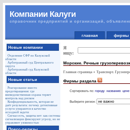
Компании Калуги
справочник предприятий и организаций, объявлен
главная
фирм
Новые компании
Я
ищу:
Отделение СФР по Калужской
области
Морские. Речные грузоперевоз
Арбитражный суд Центрального
округа
Арбитражный суд Калужской
Главная страница
Транспорт. Грузопер
области
Новые статьи
Фирмы раздела
Реагирование вместо
Сортировать по:
городу
названию
цене
предотвращения: где
вневедомственная охрана теряет
контроль над риском
Выберите регион:
Конфиденциальность, которая не
даёт результата: почему детективные
услуги упираются в качество
исходной задачи
Сигнал есть, защиты нет: как системы
сигнализации фиксируют угрозу, но не
управляют уязвимостью
Пресс-релизы