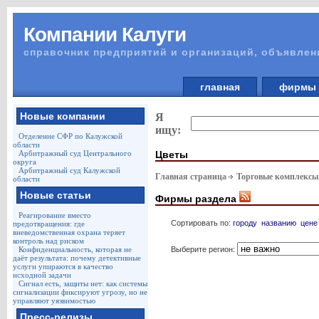
Компании Калуги
справочник предприятий и организаций, объявлен
главная
фирм
Новые компании
Я
ищу:
Отделение СФР по Калужской
области
Цветы
Арбитражный суд Центрального
округа
Арбитражный суд Калужской
Главная страница
Торговые комплексы
области
Новые статьи
Фирмы раздела
Реагирование вместо
Сортировать по:
городу
названию
цене
предотвращения: где
вневедомственная охрана теряет
контроль над риском
Выберите регион:
Конфиденциальность, которая не
даёт результата: почему детективные
услуги упираются в качество
исходной задачи
Сигнал есть, защиты нет: как системы
сигнализации фиксируют угрозу, но не
управляют уязвимостью
Пресс-релизы