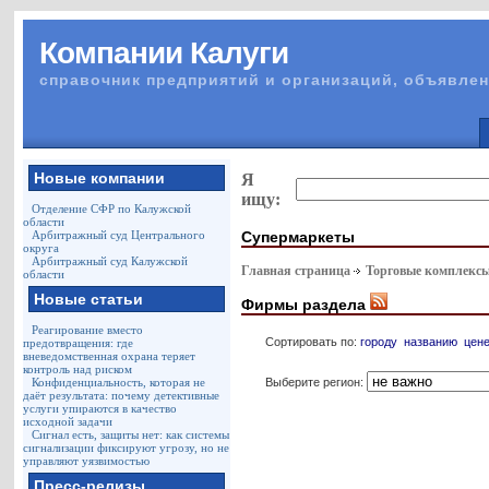
Компании Калуги
справочник предприятий и организаций, объявлен
Новые компании
Я
ищу:
Отделение СФР по Калужской
области
Супермаркеты
Арбитражный суд Центрального
округа
Арбитражный суд Калужской
Главная страница
Торговые комплекс
области
Новые статьи
Фирмы раздела
Реагирование вместо
Сортировать по:
городу
названию
цен
предотвращения: где
вневедомственная охрана теряет
контроль над риском
Выберите регион:
Конфиденциальность, которая не
даёт результата: почему детективные
услуги упираются в качество
исходной задачи
Сигнал есть, защиты нет: как системы
сигнализации фиксируют угрозу, но не
управляют уязвимостью
Пресс-релизы