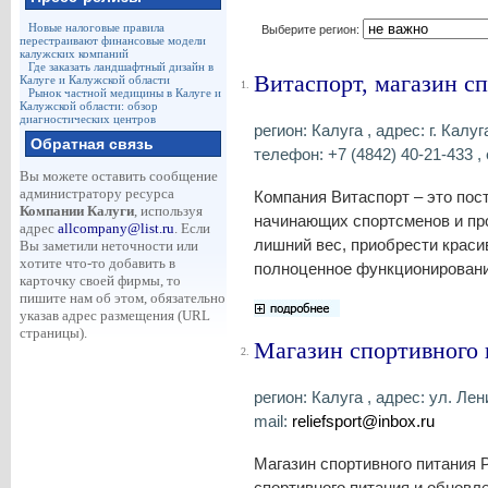
Новые налоговые правила
Выберите регион:
перестраивают финансовые модели
калужских компаний
Где заказать ландшафтный дизайн в
Витаспорт, магазин с
Калуге и Калужской области
1.
Рынок частной медицины в Калуге и
Калужской области: обзор
диагностических центров
регион: Калуга , адрес: г. Калу
Обратная связь
телефон: +7 (4842) 40-21-433 , 
Вы можете оставить сообщение
администратору ресурса
Компания Витаспорт – это пос
Компании Калуги
, используя
начинающих спортсменов и пр
адрес
allcompany@list.ru
. Если
лишний вес, приобрести крас
Вы заметили неточности или
хотите что-то добавить в
полноценное функционирование
карточку своей фирмы, то
пишите нам об этом, обязательно
указав адрес размещения (URL
страницы).
Магазин спортивного 
2.
регион: Калуга , адрес: ул. Лен
mail:
reliefsport@inbox.ru
Магазин спортивного питания
спортивного питания и обновл