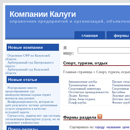
Компании Калуги
справочник предприятий и организаций, объявлен
главная
фирм
Новые компании
Я
ищу:
Отделение СФР по Калужской
области
Спорт, туризм, отдых
Арбитражный суд Центрального
округа
Арбитражный суд Калужской
Главная страница
Спорт, туризм, отды
области
Новые статьи
Авиационные клубы
Прокат спор
Тренажерные залы
Танцевальны
Реагирование вместо
Спортивный инвентарь
Спортивные 
предотвращения: где
Охотничьи принадлежности
Бассейны
вневедомственная охрана теряет
Лодки. Катера
Ледовые дво
контроль над риском
Дома, базы отдыха
Детские лаг
Конфиденциальность, которая не
Гольф-клубы
Фитнес клуб
даёт результата: почему детективные
услуги упираются в качество
исходной задачи
Сигнал есть, защиты нет: как системы
Фирмы раздела
сигнализации фиксируют угрозу, но не
управляют уязвимостью
Сортировать по:
городу
названию
цене
Пресс-релизы