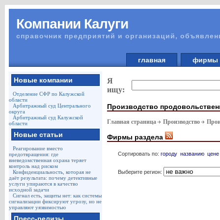
Компании Калуги
справочник предприятий и организаций, объявлен
главная
фирм
Новые компании
Я
ищу:
Отделение СФР по Калужской
области
Производство продовольствен
Арбитражный суд Центрального
округа
Арбитражный суд Калужской
Главная страница
Производство
Прои
области
Новые статьи
Фирмы раздела
Реагирование вместо
Сортировать по:
городу
названию
цене
предотвращения: где
вневедомственная охрана теряет
контроль над риском
Выберите регион:
Конфиденциальность, которая не
даёт результата: почему детективные
услуги упираются в качество
исходной задачи
Сигнал есть, защиты нет: как системы
сигнализации фиксируют угрозу, но не
управляют уязвимостью
Пресс-релизы