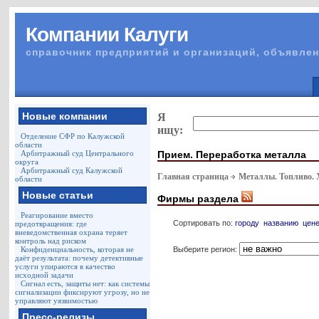
Компании Калуги
справочник предприятий и организаций, объявлен
Новые компании
Я
ищу:
Отделение СФР по Калужской
области
Прием. Переработка металла
Арбитражный суд Центрального
округа
Арбитражный суд Калужской
Главная страница
Металлы. Топливо.
области
Новые статьи
Фирмы раздела
Реагирование вместо
Сортировать по:
городу
названию
цен
предотвращения: где
вневедомственная охрана теряет
контроль над риском
Выберите регион:
Конфиденциальность, которая не
даёт результата: почему детективные
услуги упираются в качество
исходной задачи
Сигнал есть, защиты нет: как системы
сигнализации фиксируют угрозу, но не
управляют уязвимостью
Пресс-релизы