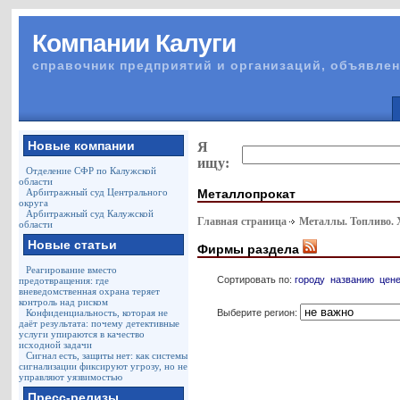
Компании Калуги
справочник предприятий и организаций, объявлен
Новые компании
Я
ищу:
Отделение СФР по Калужской
области
Металлопрокат
Арбитражный суд Центрального
округа
Арбитражный суд Калужской
Главная страница
Металлы. Топливо.
области
Новые статьи
Фирмы раздела
Реагирование вместо
Сортировать по:
городу
названию
цен
предотвращения: где
вневедомственная охрана теряет
контроль над риском
Выберите регион:
Конфиденциальность, которая не
даёт результата: почему детективные
услуги упираются в качество
исходной задачи
Сигнал есть, защиты нет: как системы
сигнализации фиксируют угрозу, но не
управляют уязвимостью
Пресс-релизы