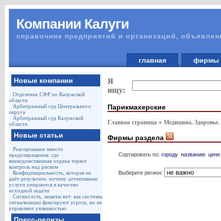
Компании Калуги
справочник предприятий и организаций, объявлен
главная
фирм
Новые компании
Я
ищу:
Отделение СФР по Калужской
области
Парикмахерские
Арбитражный суд Центрального
округа
Арбитражный суд Калужской
Главная страница
Медицина. Здоровье.
области
Новые статьи
Фирмы раздела
Реагирование вместо
Сортировать по:
городу
названию
цене
предотвращения: где
вневедомственная охрана теряет
контроль над риском
Выберите регион:
Конфиденциальность, которая не
даёт результата: почему детективные
услуги упираются в качество
исходной задачи
Сигнал есть, защиты нет: как системы
сигнализации фиксируют угрозу, но не
управляют уязвимостью
Пресс-релизы