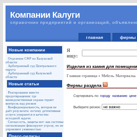
Компании Калуги
справочник предприятий и организаций, объявлен
главная
фирм
Новые компании
Я
ищу:
Отделение СФР по Калужской
области
Изделия из камня для помещен
Арбитражный суд Центрального
округа
Арбитражный суд Калужской
Главная страница
Мебель. Материалы.
области
Новые статьи
Фирмы раздела
Реагирование вместо
Сортировать по:
городу
названию
цене
предотвращения: где
вневедомственная охрана теряет
контроль над риском
Выберите регион:
Конфиденциальность, которая не
даёт результата: почему детективные
услуги упираются в качество
исходной задачи
Сигнал есть, защиты нет: как системы
сигнализации фиксируют угрозу, но не
управляют уязвимостью
Пресс-релизы