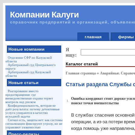
Компании Калуги
справочник предприятий и организаций, объявлен
главная
фирм
Новые компании
Я
ищу:
Отделение СФР по Калужской
области
Каталог статей
Арбитражный суд Центрального
округа
Арбитражный суд Калужской
Главная страница
Аварийные. Справоч
области
Новые статьи
Статьи раздела Службы 
Реагирование вместо
предотвращения: где
вневедомственная охрана теряет
Ошибка координат стоит дороже усилий
1.
контроль над риском
поиске точки вмешательства
Конфиденциальность, которая не
даёт результата: почему детективные
услуги упираются в качество
В службах спасения основной 
исходной задачи
Сигнал есть, защиты нет: как системы
операции, а из-за потери вре
сигнализации фиксируют угрозу, но не
управляют уязвимостью
когда помощь уже направлена,
Пресс-релизы