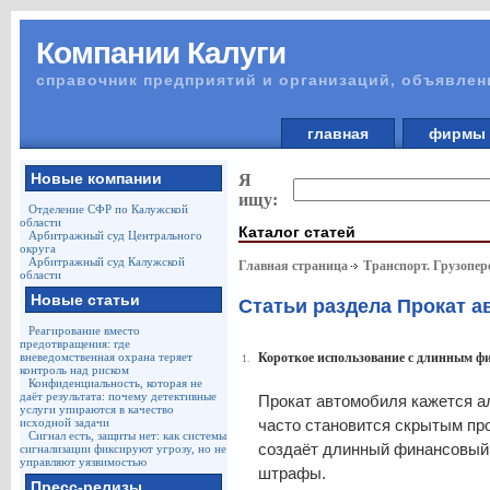
Компании Калуги
справочник предприятий и организаций, объявлен
главная
фирм
Новые компании
Я
ищу:
Отделение СФР по Калужской
области
Каталог статей
Арбитражный суд Центрального
округа
Арбитражный суд Калужской
Главная страница
Транспорт. Грузопер
области
Новые статьи
Статьи раздела Прокат 
Реагирование вместо
предотвращения: где
вневедомственная охрана теряет
Короткое использование с длинным ф
1.
контроль над риском
Конфиденциальность, которая не
даёт результата: почему детективные
Прокат автомобиля кажется ал
услуги упираются в качество
исходной задачи
часто становится скрытым пр
Сигнал есть, защиты нет: как системы
создаёт длинный финансовый 
сигнализации фиксируют угрозу, но не
управляют уязвимостью
штрафы.
Пресс-релизы