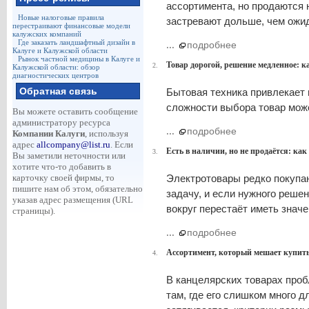
ассортимента, но продаются н
Новые налоговые правила
застревают дольше, чем ожи
перестраивают финансовые модели
калужских компаний
Где заказать ландшафтный дизайн в
...
подробнее
Калуге и Калужской области
Рынок частной медицины в Калуге и
Товар дорогой, решение медленное: к
2.
Калужской области: обзор
диагностических центров
Обратная связь
Бытовая техника привлекает 
сложности выбора товар може
Вы можете оставить сообщение
администратору ресурса
...
подробнее
Компании Калуги
, используя
адрес
allcompany@list.ru
. Если
Есть в наличии, но не продаётся: ка
3.
Вы заметили неточности или
хотите что-то добавить в
карточку своей фирмы, то
Электротовары редко покупаю
пишите нам об этом, обязательно
задачу, и если нужного решен
указав адрес размещения (URL
вокруг перестаёт иметь значе
страницы).
...
подробнее
Ассортимент, который мешает купит
4.
В канцелярских товарах пробл
там, где его слишком много д