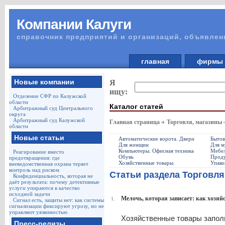
Компании Калуги
справочник предприятий и организаций, объявлен
главная
фирм
Новые компании
Я
ищу:
Отделение СФР по Калужской
области
Каталог статей
Арбитражный суд Центрального
округа
Арбитражный суд Калужской
Главная страница
Торговля, магазины
области
Новые статьи
Автоматические ворота. Двери
Бытов
Для женщин
Для 
Компьютеры. Офисная техника
Мебе
Реагирование вместо
Обувь
Проду
предотвращения: где
Хозяйственные товары
Упако
вневедомственная охрана теряет
контроль над риском
Статьи раздела Торговля
Конфиденциальность, которая не
даёт результата: почему детективные
услуги упираются в качество
исходной задачи
Мелочь, которая зависает: как хозяй
1.
Сигнал есть, защиты нет: как системы
сигнализации фиксируют угрозу, но не
управляют уязвимостью
Хозяйственные товары запол
Пресс-релизы