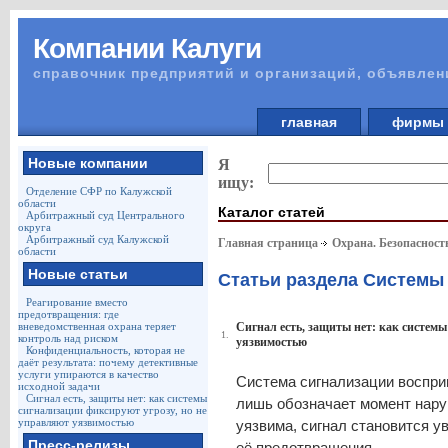
Компании Калуги
справочник предприятий и организаций, объявлен
главная
фирм
Новые компании
Я
ищу:
Отделение СФР по Калужской
области
Каталог статей
Арбитражный суд Центрального
округа
Арбитражный суд Калужской
Главная страница
Охрана. Безопасност
области
Новые статьи
Статьи раздела Системы
Реагирование вместо
предотвращения: где
вневедомственная охрана теряет
Сигнал есть, защиты нет: как систем
1.
контроль над риском
уязвимостью
Конфиденциальность, которая не
даёт результата: почему детективные
услуги упираются в качество
Система сигнализации восприн
исходной задачи
Сигнал есть, защиты нет: как системы
лишь обозначает момент нару
сигнализации фиксируют угрозу, но не
управляют уязвимостью
уязвима, сигнал становится у
Пресс-релизы
её предотвращения.