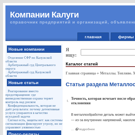
Компании Калуги
справочник предприятий и организаций, объявлен
главная
фирм
Новые компании
Я
ищу:
Отделение СФР по Калужской
области
Каталог статей
Арбитражный суд Центрального
округа
Арбитражный суд Калужской
Главная страница
Металлы. Топливо. 
области
Новые статьи
Статьи раздела Металло
Реагирование вместо
предотвращения: где
вневедомственная охрана теряет
Точность, которая исчезает после обр
1.
контроль над риском
отклонения
Конфиденциальность, которая не
даёт результата: почему детективные
услуги упираются в качество
В металлообработке деталь может выйти и
исходной задачи
Сигнал есть, защиты нет: как системы
— из-за внутренних напряжений, накопл
сигнализации фиксируют угрозу, но не
управляют уязвимостью
...
подробнее
Пресс-релизы