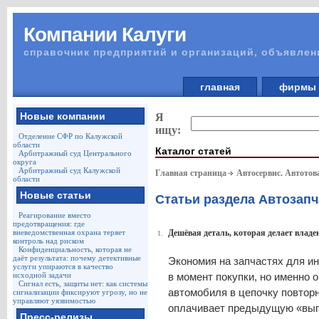
Компании Калуги
справочник предприятий и организаций, объявлен
главная
фирм
Новые компании
Я
ищу:
Отделение СФР по Калужской
области
Каталог статей
Арбитражный суд Центрального
округа
Арбитражный суд Калужской
Главная страница
Автосервис. Автото
области
Новые статьи
Статьи раздела Автозапч
Реагирование вместо
предотвращения: где
вневедомственная охрана теряет
Дешёвая деталь, которая делает владе
1.
контроль над риском
Конфиденциальность, которая не
даёт результата: почему детективные
Экономия на запчастях для и
услуги упираются в качество
исходной задачи
в момент покупки, но именно 
Сигнал есть, защиты нет: как системы
автомобиля в цепочку повтор
сигнализации фиксируют угрозу, но не
управляют уязвимостью
оплачивает предыдущую «выг
Пресс-релизы