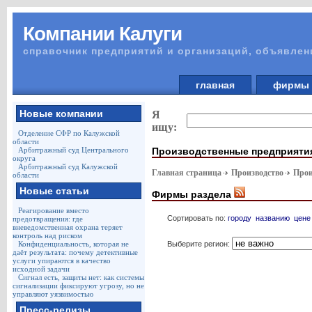
Компании Калуги
справочник предприятий и организаций, объявлен
главная
фирм
Новые компании
Я
ищу:
Отделение СФР по Калужской
области
Производственные предприяти
Арбитражный суд Центрального
округа
Арбитражный суд Калужской
Главная страница
Производство
Прои
области
Новые статьи
Фирмы раздела
Реагирование вместо
Сортировать по:
городу
названию
цене
предотвращения: где
вневедомственная охрана теряет
контроль над риском
Выберите регион:
Конфиденциальность, которая не
даёт результата: почему детективные
услуги упираются в качество
исходной задачи
Сигнал есть, защиты нет: как системы
сигнализации фиксируют угрозу, но не
управляют уязвимостью
Пресс-релизы