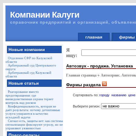
Компании Калуги
справочник предприятий и организаций, объявлен
главная
фирм
Новые компании
Я
ищу:
Отделение СФР по Калужской
области
Автозвук - продажа. Установка
Арбитражный суд Центрального
округа
Арбитражный суд Калужской
Главная страница
Автосервис. Автото
области
Новые статьи
Фирмы раздела
Реагирование вместо
Сортировать по:
городу
названию
цене
предотвращения: где
вневедомственная охрана теряет
контроль над риском
Выберите регион:
Конфиденциальность, которая не
даёт результата: почему детективные
услуги упираются в качество
исходной задачи
Сигнал есть, защиты нет: как системы
сигнализации фиксируют угрозу, но не
управляют уязвимостью
Пресс-релизы