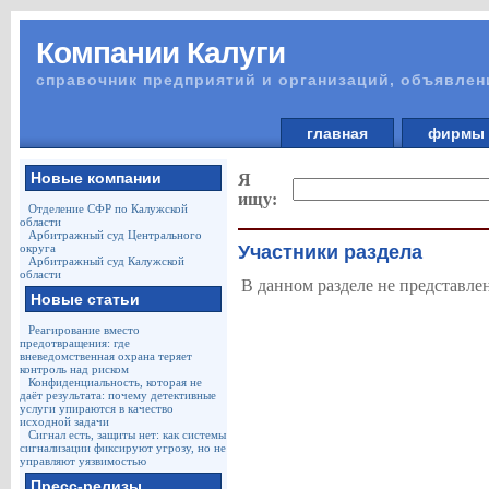
Компании Калуги
справочник предприятий и организаций, объявлен
главная
фирм
Новые компании
Я
ищу:
Отделение СФР по Калужской
области
Арбитражный суд Центрального
округа
Участники раздела
Арбитражный суд Калужской
области
В данном разделе не представле
Новые статьи
Реагирование вместо
предотвращения: где
вневедомственная охрана теряет
контроль над риском
Конфиденциальность, которая не
даёт результата: почему детективные
услуги упираются в качество
исходной задачи
Сигнал есть, защиты нет: как системы
сигнализации фиксируют угрозу, но не
управляют уязвимостью
Пресс-релизы